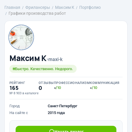
Главная
Фрилансеры
Максим К
Портфолио
Графики производства работ
Максим К
›
maxi-k
Быстро. Качественно. Недорого.
РЕЙТИНГ
ОТЗЫВЫ
ПРОФЕССИОНАЛИЗМ
КОММУНИКАЦИЯ
165
0
-
-
/10
/10
№ 8 903 в каталоге
Город
Санкт-Петербург
На сайте с
2015 года
Начать диалог