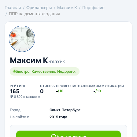
Главная
Фрилансеры
Максим К
Портфолио
ППР на демонтаж здания
Максим К
›
maxi-k
Быстро. Качественно. Недорого.
РЕЙТИНГ
ОТЗЫВЫ
ПРОФЕССИОНАЛИЗМ
КОММУНИКАЦИЯ
165
0
-
-
/10
/10
№ 8 899 в каталоге
Город
Санкт-Петербург
На сайте с
2015 года
Начать диалог