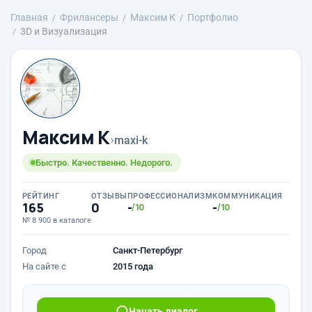
Главная
Фрилансеры
Максим К
Портфолио
3D и Визуализация
Максим К
›
maxi-k
Быстро. Качественно. Недорого.
РЕЙТИНГ
ОТЗЫВЫ
ПРОФЕССИОНАЛИЗМ
КОММУНИКАЦИЯ
165
0
-
-
/10
/10
№ 8 900 в каталоге
Город
Санкт-Петербург
На сайте с
2015 года
Начать диалог