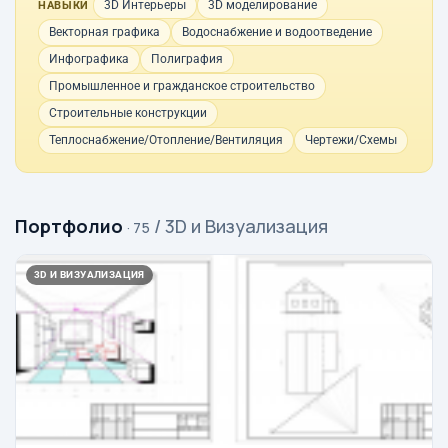
3D Интерьеры
3D моделирование
НАВЫКИ
Векторная графика
Водоснабжение и водоотведение
Инфографика
Полиграфия
Промышленное и гражданское строительство
Строительные конструкции
Теплоснабжение/Отопление/Вентиляция
Чертежи/Схемы
Портфолио
/ 3D и Визуализация
· 75
3D И ВИЗУАЛИЗАЦИЯ