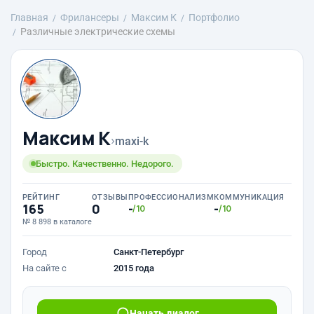
Главная
Фрилансеры
Максим К
Портфолио
Различные электрические схемы
Максим К
›
maxi-k
Быстро. Качественно. Недорого.
РЕЙТИНГ
ОТЗЫВЫ
ПРОФЕССИОНАЛИЗМ
КОММУНИКАЦИЯ
165
0
-
-
/10
/10
№ 8 898 в каталоге
Город
Санкт-Петербург
На сайте с
2015 года
Начать диалог