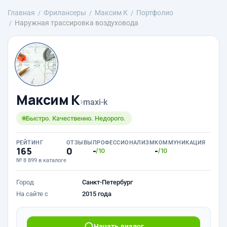
Главная
Фрилансеры
Максим К
Портфолио
Наружная трассировка воздуховода
Максим К
›
maxi-k
Быстро. Качественно. Недорого.
РЕЙТИНГ
ОТЗЫВЫ
ПРОФЕССИОНАЛИЗМ
КОММУНИКАЦИЯ
165
0
-
-
/10
/10
№ 8 899 в каталоге
Город
Санкт-Петербург
На сайте с
2015 года
Начать диалог