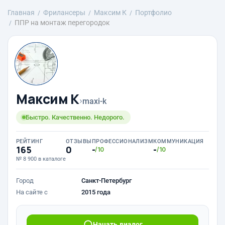
Главная
Фрилансеры
Максим К
Портфолио
ППР на монтаж перегородок
Максим К
›
maxi-k
Быстро. Качественно. Недорого.
РЕЙТИНГ
ОТЗЫВЫ
ПРОФЕССИОНАЛИЗМ
КОММУНИКАЦИЯ
165
0
-
-
/10
/10
№ 8 900 в каталоге
Город
Санкт-Петербург
На сайте с
2015 года
Начать диалог