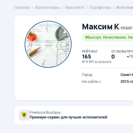
Главная
Фрилансеры
Максим К
Портфолио
Исполни
Максим К
›
maxi-
Быстро. Качественно. Не
РЕЙТИНГ
ОТЗЫВЫ
ПР
165
0
-
/1
№ 8 897 в каталоге
Город
Санкт-
На сайте с
2015 г
Freelance.Boutique
Премиум-сервис для лучших исполнителей