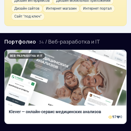
Дизайн интерфейсов
Дизайн мобильных приложений
Дизайн сайтов
Интернет магазин
Интернет портал
Сайт "под ключ"
Портфолио
/ Веб-разработка и IT
· 34
ВЕБ-РАЗРАБОТКА И IT
Klever — онлайн-сервис медицинских анализов
97
0