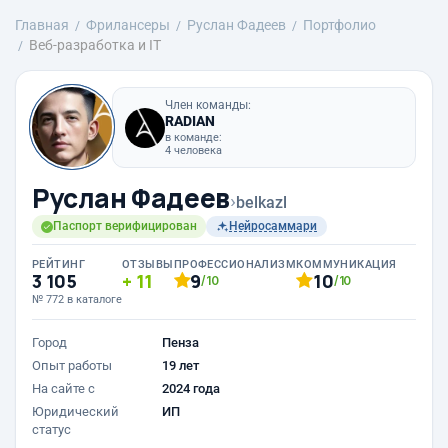
Главная
Фрилансеры
Руслан Фадеев
Портфолио
Веб-разработка и IT
Член команды:
RADIAN
в команде:
4 человека
Руслан Фадеев
›
belkazl
Паспорт верифицирован
Нейросаммари
РЕЙТИНГ
ОТЗЫВЫ
ПРОФЕССИОНАЛИЗМ
КОММУНИКАЦИЯ
3 105
11
9
10
/10
/10
№ 772 в каталоге
Город
Пенза
Опыт работы
19 лет
На сайте с
2024 года
Юридический
ИП
статус