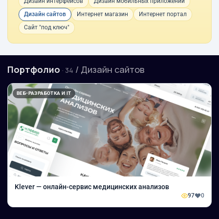
Дизайн интерфейсов
Дизайн мобильных приложений
Дизайн сайтов
Интернет магазин
Интернет портал
Сайт "под ключ"
Портфолио
/ Дизайн сайтов
· 34
ВЕБ-РАЗРАБОТКА И IT
Klever — онлайн-сервис медицинских анализов
97
0