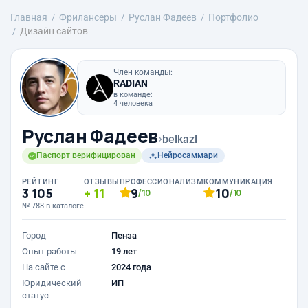
Главная
Фрилансеры
Руслан Фадеев
Портфолио
Дизайн сайтов
Член команды:
RADIAN
в команде:
4 человека
Руслан Фадеев
›
belkazl
Паспорт верифицирован
Нейросаммари
РЕЙТИНГ
ОТЗЫВЫ
ПРОФЕССИОНАЛИЗМ
КОММУНИКАЦИЯ
3 105
11
9
10
/10
/10
№ 788 в каталоге
Город
Пенза
Опыт работы
19 лет
На сайте с
2024 года
Юридический
ИП
статус