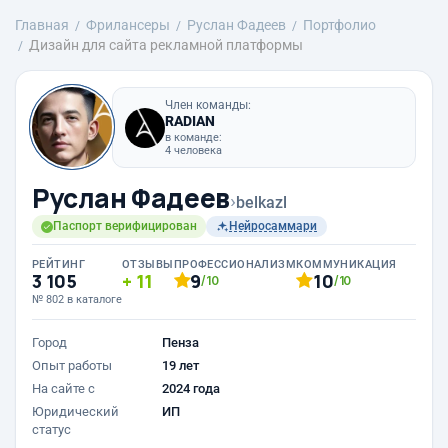
Главная
Фрилансеры
Руслан Фадеев
Портфолио
Дизайн для сайта рекламной платформы
Член команды:
RADIAN
в команде:
4 человека
Руслан Фадеев
›
belkazl
Паспорт верифицирован
Нейросаммари
РЕЙТИНГ
ОТЗЫВЫ
ПРОФЕССИОНАЛИЗМ
КОММУНИКАЦИЯ
3 105
11
9
10
/10
/10
№ 802 в каталоге
Город
Пенза
Опыт работы
19 лет
На сайте с
2024 года
Юридический
ИП
статус