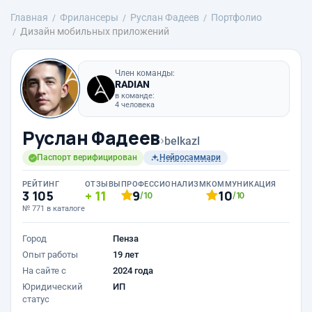
Главная
Фрилансеры
Руслан Фадеев
Портфолио
Дизайн мобильных приложений
Член команды:
RADIAN
в команде:
4 человека
Руслан Фадеев
›
belkazl
Паспорт верифицирован
Нейросаммари
РЕЙТИНГ
ОТЗЫВЫ
ПРОФЕССИОНАЛИЗМ
КОММУНИКАЦИЯ
3 105
11
9
10
/10
/10
№ 771 в каталоге
Город
Пенза
Опыт работы
19 лет
На сайте с
2024 года
Юридический
ИП
статус