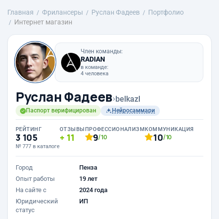
Главная
Фрилансеры
Руслан Фадеев
Портфолио
Интернет магазин
Член команды:
RADIAN
в команде:
4 человека
Руслан Фадеев
›
belkazl
Паспорт верифицирован
Нейросаммари
РЕЙТИНГ
ОТЗЫВЫ
ПРОФЕССИОНАЛИЗМ
КОММУНИКАЦИЯ
3 105
11
9
10
/10
/10
№ 777 в каталоге
Город
Пенза
Опыт работы
19 лет
На сайте с
2024 года
Юридический
ИП
статус