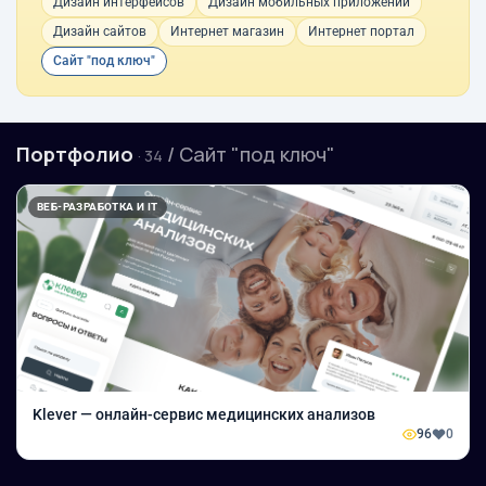
Дизайн интерфейсов
Дизайн мобильных приложений
Дизайн сайтов
Интернет магазин
Интернет портал
Сайт "под ключ"
Портфолио
/ Сайт "под ключ"
· 34
ВЕБ-РАЗРАБОТКА И IT
Klever — онлайн-сервис медицинских анализов
96
0