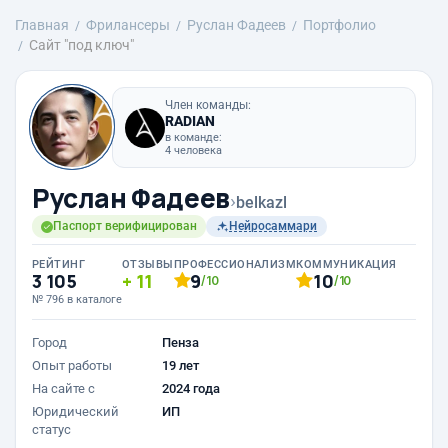
Главная
Фрилансеры
Руслан Фадеев
Портфолио
Сайт "под ключ"
Член команды:
RADIAN
в команде:
4 человека
Руслан Фадеев
›
belkazl
Паспорт верифицирован
Нейросаммари
РЕЙТИНГ
ОТЗЫВЫ
ПРОФЕССИОНАЛИЗМ
КОММУНИКАЦИЯ
3 105
11
9
10
/10
/10
№ 796 в каталоге
Город
Пенза
Опыт работы
19 лет
На сайте с
2024 года
Юридический
ИП
статус