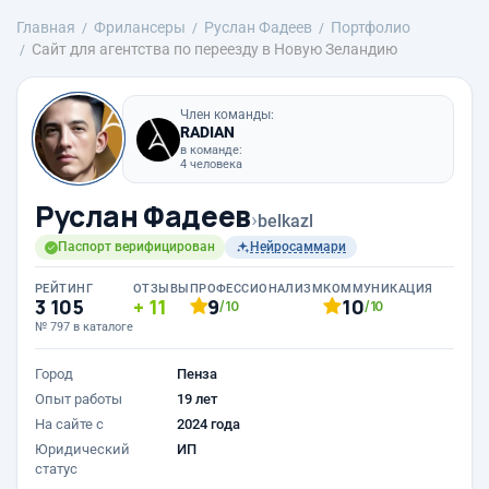
Главная
Фрилансеры
Руслан Фадеев
Портфолио
Сайт для агентства по переезду в Новую Зеландию
Член команды:
RADIAN
в команде:
4 человека
Руслан Фадеев
›
belkazl
Паспорт верифицирован
Нейросаммари
РЕЙТИНГ
ОТЗЫВЫ
ПРОФЕССИОНАЛИЗМ
КОММУНИКАЦИЯ
3 105
11
9
10
/10
/10
№ 797 в каталоге
Город
Пенза
Опыт работы
19 лет
На сайте с
2024 года
Юридический
ИП
статус