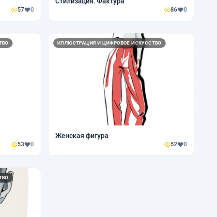
Стилизация. Фактура
57
0
86
0
ТВО
ИЛЛЮСТРАЦИЯ И ЦИФРОВОЕ ИСКУССТВО
Женская фигура
53
0
52
0
ТВО