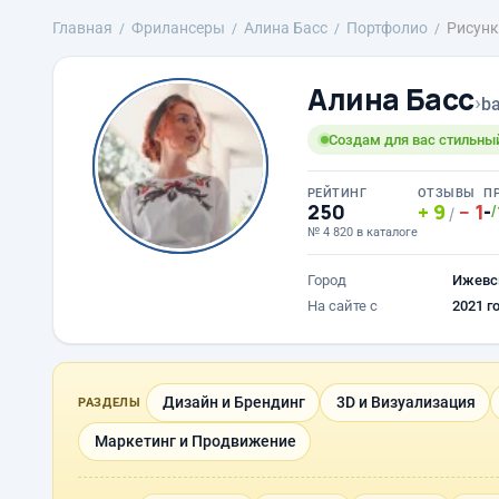
Главная
Фрилансеры
Алина Басс
Портфолио
Рисунк
Алина Басс
›
ba
Создам для вас стильн
РЕЙТИНГ
ОТЗЫВЫ
П
250
9
1
-
/
/
№ 4 820 в каталоге
Город
Ижевс
На сайте с
2021 г
Дизайн и Брендинг
3D и Визуализация
РАЗДЕЛЫ
Маркетинг и Продвижение