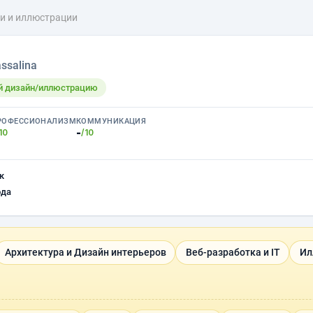
и и иллюстрации
ssalina
ый дизайн/иллюстрацию
РОФЕССИОНАЛИЗМ
КОММУНИКАЦИЯ
-
10
/10
к
ода
Архитектура и Дизайн интерьеров
Веб-разработка и IT
Ил