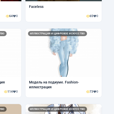
Faceless
64
0
65
0
ТВО
ИЛЛЮСТРАЦИЯ И ЦИФРОВОЕ ИСКУССТВО
ция
Модель на подиуме. Fashion-
иллюстрация
114
0
73
0
ТВО
ИЛЛЮСТРАЦИЯ И ЦИФРОВОЕ ИСКУССТВО