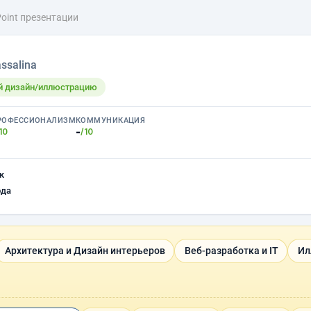
oint презентации
ssalina
ый дизайн/иллюстрацию
РОФЕССИОНАЛИЗМ
КОММУНИКАЦИЯ
-
10
/10
к
ода
Архитектура и Дизайн интерьеров
Веб-разработка и IT
Ил