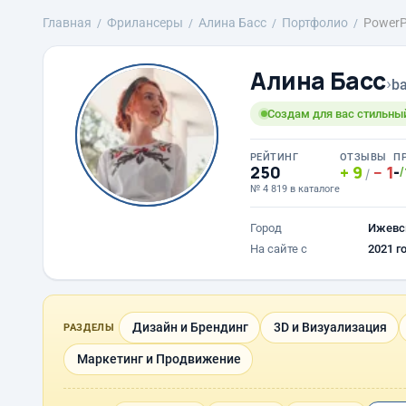
Главная
Фрилансеры
Алина Басс
Портфолио
PowerP
Алина Басс
›
ba
Создам для вас стильн
РЕЙТИНГ
ОТЗЫВЫ
П
250
9
1
-
/
/
№ 4 819 в каталоге
Город
Ижевс
На сайте с
2021 г
Дизайн и Брендинг
3D и Визуализация
РАЗДЕЛЫ
Маркетинг и Продвижение