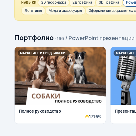
2D персонажи
2д графика
3D Графика
Power
НАВЫКИ
Логотипы
Мода и аксессуары
Оформление социальных с
Портфолио
/ PowerPoint презентации
· 166
МАРКЕТИНГ И ПРОДВИЖЕНИЕ
МАРКЕТИНГ
Полное руководство
Презента
171
0