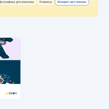
фографика для рекламы
Комиксы
Концепт-арт/эскизы
ТВО
58
0