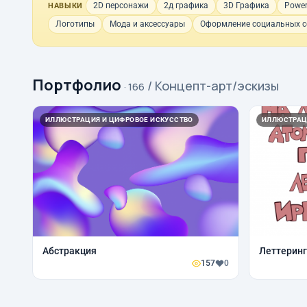
2D персонажи
2д графика
3D Графика
Power
НАВЫКИ
Логотипы
Мода и аксессуары
Оформление социальных с
Портфолио
/ Концепт-арт/эскизы
· 166
ИЛЛЮСТРАЦИЯ И ЦИФРОВОЕ ИСКУССТВО
ИЛЛЮСТРАЦ
Абстракция
Леттеринг
157
0