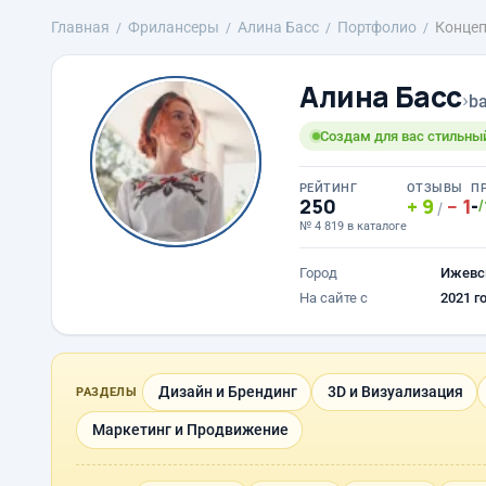
Главная
Фрилансеры
Алина Басс
Портфолио
Концеп
Алина Басс
›
ba
Создам для вас стильн
РЕЙТИНГ
ОТЗЫВЫ
П
250
9
1
-
/
/
№ 4 819 в каталоге
Город
Ижевс
На сайте с
2021 г
Дизайн и Брендинг
3D и Визуализация
РАЗДЕЛЫ
Маркетинг и Продвижение