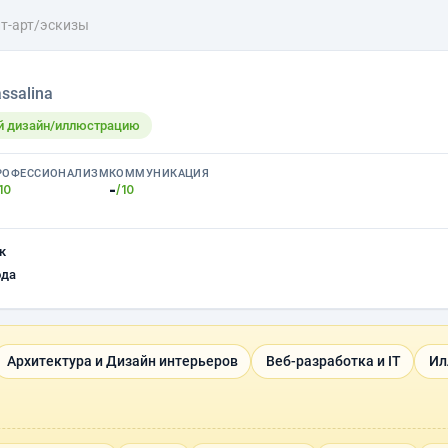
т-арт/эскизы
ssalina
ый дизайн/иллюстрацию
РОФЕССИОНАЛИЗМ
КОММУНИКАЦИЯ
-
10
/10
к
ода
Архитектура и Дизайн интерьеров
Веб-разработка и IT
Ил