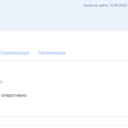
Алина Басс bassalina - Отзывы
Была на сайте:
10.08.2022 
анить контакт
Отрицательные
Рекомендации
у:
е оперативно.