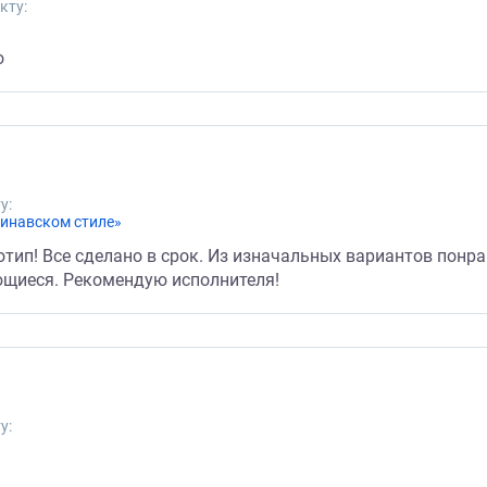
кту:
о
у:
динавском стиле»
тип! Все сделано в срок. Из изначальных вариантов понра
ющиеся. Рекомендую исполнителя!
у: