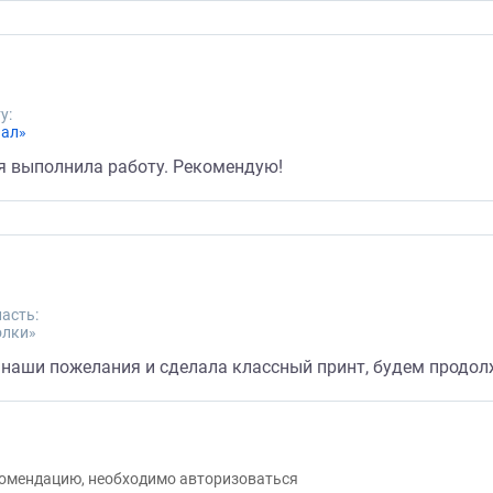
у:
нал»
я выполнила работу. Рекомендую!
асть:
олки»
 наши пожелания и сделала классный принт, будем продо
екомендацию, необходимо авторизоваться