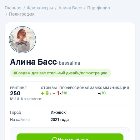
Главная
Фрилансеры
Алина Басс
Портфолио
Полиграфия
Алина Басс
›
bassalina
Создам для вас стильный дизайн/иллюстрацию
РЕЙТИНГ
ОТЗЫВЫ
ПРОФЕССИОНАЛИЗМ
КОММУНИКАЦИЯ
250
9
1
-
-
/10
/10
/
№ 4 818 в каталоге
Город
Ижевск
На сайте с
2021 года
Начать диалог