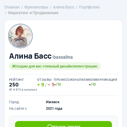
Главная
Фрилансеры
Алина Басс
Портфолио
Маркетинг и Продвижение
Алина Басс
›
bassalina
Создам для вас стильный дизайн/иллюстрацию
РЕЙТИНГ
ОТЗЫВЫ
ПРОФЕССИОНАЛИЗМ
КОММУНИКАЦИЯ
250
9
1
-
-
/10
/10
/
№ 4 815 в каталоге
Город
Ижевск
На сайте с
2021 года
Начать диалог