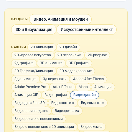
Видео, Анимация и Моушен
РАЗДЕЛЫ
3D и Визуализация
Искусственный интеллект
2D анимация
2D дизайн
НАВЫКИ
2D-игровое искусство
2D персонажи
2D-рисунок
2д графика
3D-анимация
3D Графика
3D Графика/Анимация
3D моделирование
3д анимация
3д персонажи
Adobe After Effects
Adobe Premiere Pro
After Effects
Moho
Анимация
Анимация GIF
Видеография
Видеодизайн
Видеодизайн в 3D
Видеоконтент
Видеомонтаж
Видеопроизводство
Видеореклама
Видеоролики с пояснениями
Видео с пояснениями 2D-анимации
Видеосъемка