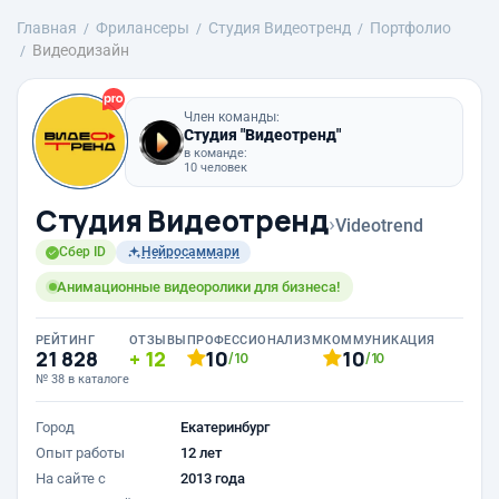
Главная
Фрилансеры
Студия Видеотренд
Портфолио
Видеодизайн
Член команды:
Студия "Видеотренд"
в команде:
10 человек
Студия Видеотренд
›
Videotrend
Сбер ID
Нейросаммари
Анимационные видеоролики для бизнеса!
РЕЙТИНГ
ОТЗЫВЫ
ПРОФЕССИОНАЛИЗМ
КОММУНИКАЦИЯ
21 828
12
10
10
/10
/10
№ 38 в каталоге
Город
Екатеринбург
Опыт работы
12 лет
На сайте с
2013 года