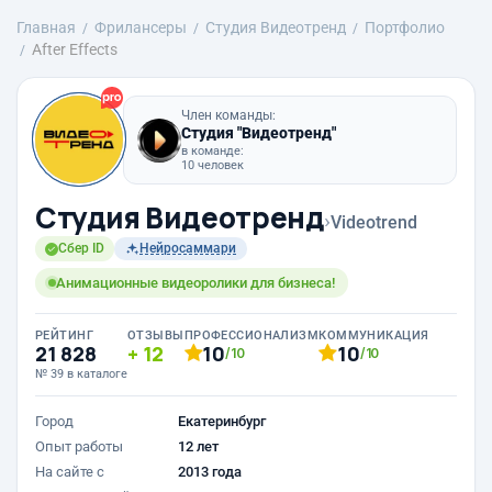
Главная
Фрилансеры
Студия Видеотренд
Портфолио
After Effects
Член команды:
Студия "Видеотренд"
в команде:
10 человек
Студия Видеотренд
›
Videotrend
Сбер ID
Нейросаммари
Анимационные видеоролики для бизнеса!
РЕЙТИНГ
ОТЗЫВЫ
ПРОФЕССИОНАЛИЗМ
КОММУНИКАЦИЯ
21 828
12
10
10
/10
/10
№ 39 в каталоге
Город
Екатеринбург
Опыт работы
12 лет
На сайте с
2013 года