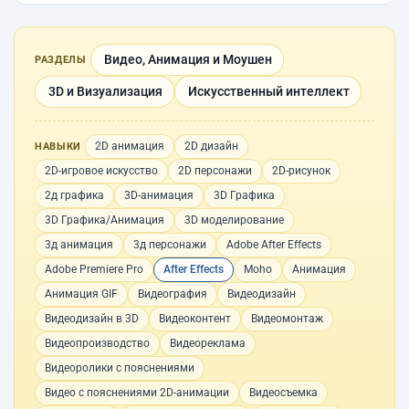
Видео, Анимация и Моушен
РАЗДЕЛЫ
3D и Визуализация
Искусственный интеллект
2D анимация
2D дизайн
НАВЫКИ
2D-игровое искусство
2D персонажи
2D-рисунок
2д графика
3D-анимация
3D Графика
3D Графика/Анимация
3D моделирование
3д анимация
3д персонажи
Adobe After Effects
Adobe Premiere Pro
After Effects
Moho
Анимация
Анимация GIF
Видеография
Видеодизайн
Видеодизайн в 3D
Видеоконтент
Видеомонтаж
Видеопроизводство
Видеореклама
Видеоролики с пояснениями
Видео с пояснениями 2D-анимации
Видеосъемка