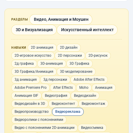
Видео, Анимация и Моушен
РАЗДЕЛЫ
3D и Визуализация
Искусственный интеллект
2D анимация
2D дизайн
НАВЫКИ
2D-игровое искусство
2D персонажи
2D-рисунок
2д графика
3D-анимация
3D Графика
3D Графика/Анимация
3D моделирование
3д анимация
3д персонажи
Adobe After Effects
Adobe Premiere Pro
After Effects
Moho
Анимация
Анимация GIF
Видеография
Видеодизайн
Видеодизайн в 3D
Видеоконтент
Видеомонтаж
Видеопроизводство
Видеореклама
Видеоролики с пояснениями
Видео с пояснениями 2D-анимации
Видеосъемка