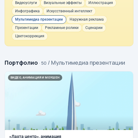
Видеоуслуги
Визуальные эффекты
Иллюстрация
Инфографика
Искусственный интеллект
Мультимедиа презентации
Наружная реклама
Презентации
Рекламные ролики
Сценарии
Цветокоррекция
Портфолио
/ Мультимедиа презентации
· 50
ВИДЕО, АНИМАЦИЯ И МОУШЕН
«Лахта центр», анимация