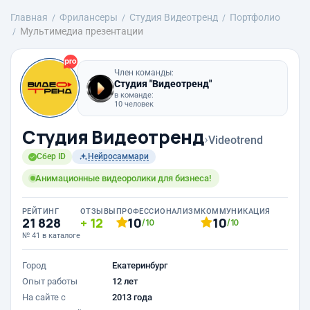
Главная
Фрилансеры
Студия Видеотренд
Портфолио
Мультимедиа презентации
Член команды:
Студия "Видеотренд"
в команде:
10 человек
Студия Видеотренд
›
Videotrend
Сбер ID
Нейросаммари
Анимационные видеоролики для бизнеса!
РЕЙТИНГ
ОТЗЫВЫ
ПРОФЕССИОНАЛИЗМ
КОММУНИКАЦИЯ
21 828
12
10
10
/10
/10
№ 41 в каталоге
Город
Екатеринбург
Опыт работы
12 лет
На сайте с
2013 года