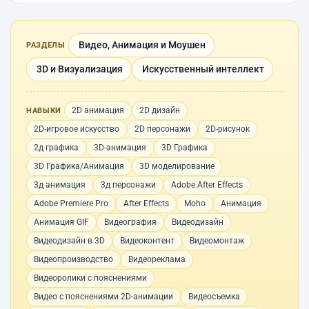
Видео, Анимация и Моушен
РАЗДЕЛЫ
3D и Визуализация
Искусственный интеллект
2D анимация
2D дизайн
НАВЫКИ
2D-игровое искусство
2D персонажи
2D-рисунок
2д графика
3D-анимация
3D Графика
3D Графика/Анимация
3D моделирование
3д анимация
3д персонажи
Adobe After Effects
Adobe Premiere Pro
After Effects
Moho
Анимация
Анимация GIF
Видеография
Видеодизайн
Видеодизайн в 3D
Видеоконтент
Видеомонтаж
Видеопроизводство
Видеореклама
Видеоролики с пояснениями
Видео с пояснениями 2D-анимации
Видеосъемка