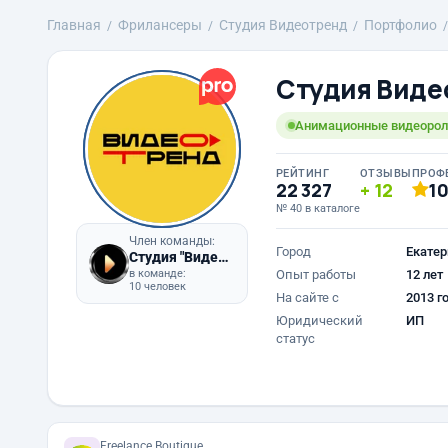
Главная
Фрилансеры
Студия Видеотренд
Портфолио
Студия Виде
Анимационные видеороли
РЕЙТИНГ
ОТЗЫВЫ
ПРОФ
22 327
12
1
№ 40 в каталоге
Член команды:
Город
Екатер
Студия "Видеотренд"
в команде:
Опыт работы
12 лет
10 человек
На сайте с
2013 г
Юридический
ИП
статус
Freelance.Boutique