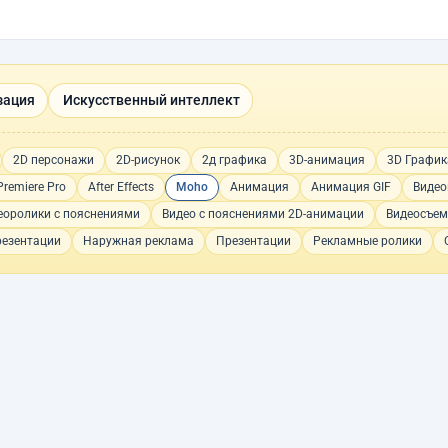
зация
Искусственный интеллект
2D персонажи
2D-рисунок
2д графика
3D-анимация
3D График
remiere Pro
After Effects
Moho
Анимация
Анимация GIF
Видео
еоролики с пояснениями
Видео с пояснениями 2D-анимации
Видеосъем
резентации
Наружная реклама
Презентации
Рекламные ролики