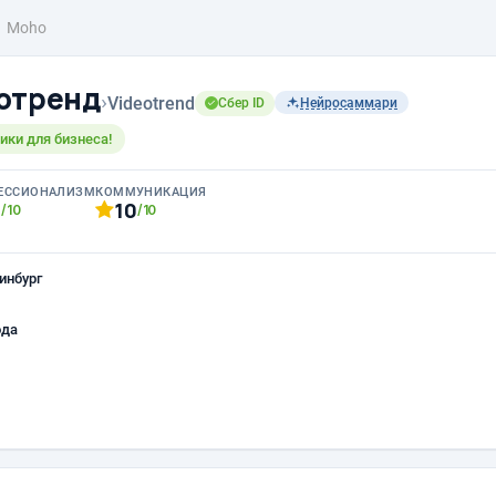
Moho
отренд
›
Videotrend
Сбер ID
Нейросаммари
ки для бизнеса!
ЕССИОНАЛИЗМ
КОММУНИКАЦИЯ
0
10
/10
/10
инбург
ода