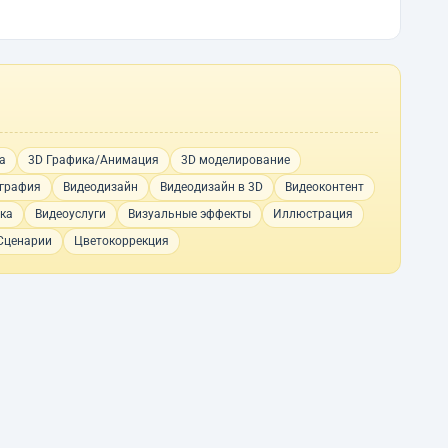
а
3D Графика/Анимация
3D моделирование
графия
Видеодизайн
Видеодизайн в 3D
Видеоконтент
ка
Видеоуслуги
Визуальные эффекты
Иллюстрация
Сценарии
Цветокоррекция