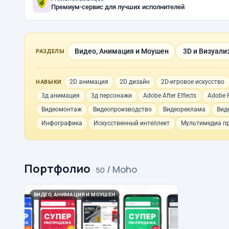
Премиум-сервис для лучших исполнителей
Видео, Анимация и Моушен
3D и Визуали
РАЗДЕЛЫ
2D анимация
2D дизайн
2D-игровое искусство
НАВЫКИ
3д анимация
3д персонажи
Adobe After Effects
Adobe P
Видеомонтаж
Видеопроизводство
Видеореклама
Вид
Инфографика
Искусственный интеллект
Мультимедиа п
Портфолио
/ Moho
· 50
ВИДЕО, АНИМАЦИЯ И МОУШЕН