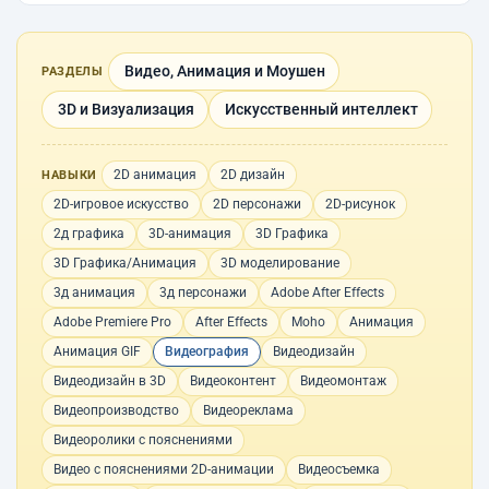
Видео, Анимация и Моушен
РАЗДЕЛЫ
3D и Визуализация
Искусственный интеллект
2D анимация
2D дизайн
НАВЫКИ
2D-игровое искусство
2D персонажи
2D-рисунок
2д графика
3D-анимация
3D Графика
3D Графика/Анимация
3D моделирование
3д анимация
3д персонажи
Adobe After Effects
Adobe Premiere Pro
After Effects
Moho
Анимация
Анимация GIF
Видеография
Видеодизайн
Видеодизайн в 3D
Видеоконтент
Видеомонтаж
Видеопроизводство
Видеореклама
Видеоролики с пояснениями
Видео с пояснениями 2D-анимации
Видеосъемка