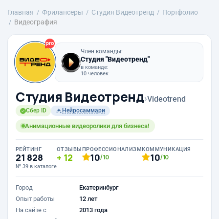
Главная
Фрилансеры
Студия Видеотренд
Портфолио
Видеография
Член команды:
Студия "Видеотренд"
в команде:
10 человек
Студия Видеотренд
›
Videotrend
Сбер ID
Нейросаммари
Анимационные видеоролики для бизнеса!
РЕЙТИНГ
ОТЗЫВЫ
ПРОФЕССИОНАЛИЗМ
КОММУНИКАЦИЯ
21 828
12
10
10
/10
/10
№ 39 в каталоге
Город
Екатеринбург
Опыт работы
12 лет
На сайте с
2013 года