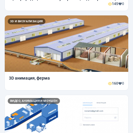
145
0
3D И ВИЗУАЛИЗАЦИЯ
3D анимация, ферма
160
0
ВИДЕО, АНИМАЦИЯ И МОУШЕН