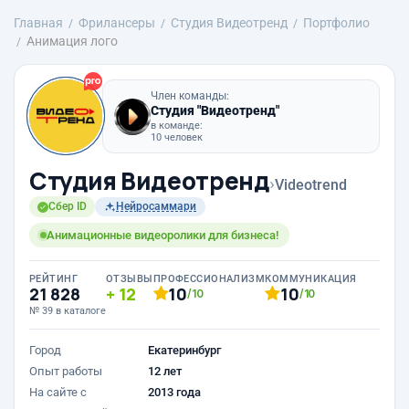
Главная
Фрилансеры
Студия Видеотренд
Портфолио
Анимация лого
Член команды:
Студия "Видеотренд"
в команде:
10 человек
Студия Видеотренд
›
Videotrend
Сбер ID
Нейросаммари
Анимационные видеоролики для бизнеса!
РЕЙТИНГ
ОТЗЫВЫ
ПРОФЕССИОНАЛИЗМ
КОММУНИКАЦИЯ
21 828
12
10
10
/10
/10
№ 39 в каталоге
Город
Екатеринбург
Опыт работы
12 лет
На сайте с
2013 года