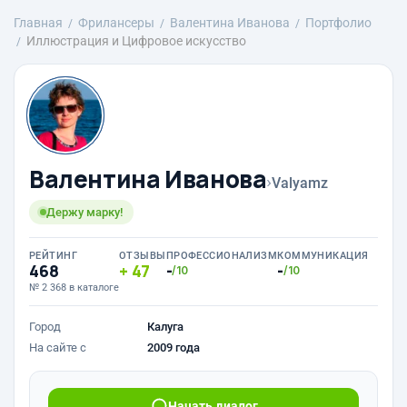
Главная
Фрилансеры
Валентина Иванова
Портфолио
Иллюстрация и Цифровое искусство
Валентина Иванова
›
Valyamz
Держу марку!
РЕЙТИНГ
ОТЗЫВЫ
ПРОФЕССИОНАЛИЗМ
КОММУНИКАЦИЯ
468
47
-
-
/10
/10
№ 2 368 в каталоге
Город
Калуга
На сайте с
2009 года
Начать диалог