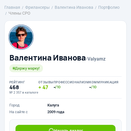
Главная
Фрилансеры
Валентина Иванова
Портфолио
Члены СРО
Валентина Иванова
›
Valyamz
Держу марку!
РЕЙТИНГ
ОТЗЫВЫ
ПРОФЕССИОНАЛИЗМ
КОММУНИКАЦИЯ
468
47
-
-
/10
/10
№ 2 357 в каталоге
Город
Калуга
На сайте с
2009 года
Начать диалог