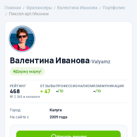
Главная
Фрилансеры
Валентина Иванова
Портфолио
Пиксел-арт/Иконки
Валентина Иванова
›
Valyamz
Держу марку!
РЕЙТИНГ
ОТЗЫВЫ
ПРОФЕССИОНАЛИЗМ
КОММУНИКАЦИЯ
468
47
-
-
/10
/10
№ 2 365 в каталоге
Город
Калуга
На сайте с
2009 года
Начать диалог