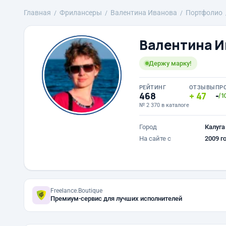
Главная
Фрилансеры
Валентина Иванова
Портфолио
Валентина И
Держу марку!
РЕЙТИНГ
ОТЗЫВЫ
ПР
468
47
-
/1
№ 2 370 в каталоге
Город
Калуга
На сайте с
2009 г
Freelance.Boutique
Премиум-сервис для лучших исполнителей