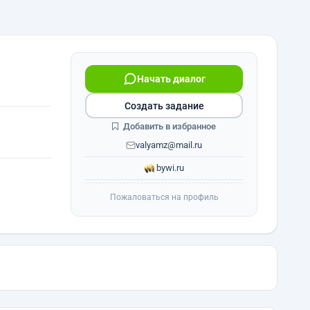
Начать диалог
Создать задание
Добавить в избранное
valyamz@mail.ru
bywi.ru
Пожаловаться на профиль