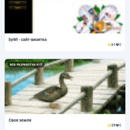
byWI - сайт-визитка
61
0
ВЕБ-РАЗРАБОТКА И IT
Своя земля
59
0