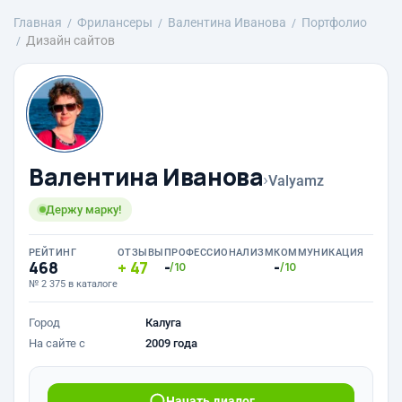
Главная
Фрилансеры
Валентина Иванова
Портфолио
Дизайн сайтов
Валентина Иванова
›
Valyamz
Держу марку!
РЕЙТИНГ
ОТЗЫВЫ
ПРОФЕССИОНАЛИЗМ
КОММУНИКАЦИЯ
468
47
-
-
/10
/10
№ 2 375 в каталоге
Город
Калуга
На сайте с
2009 года
Начать диалог