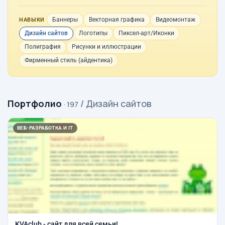
Баннеры
Векторная графика
Видеомонтаж
НАВЫКИ
Дизайн сайтов
Логотипы
Пиксел-арт/Иконки
Полиграфия
Рисунки и иллюстрации
Фирменный стиль (айдентика)
Портфолио
/ Дизайн сайтов
· 197
ВЕБ-РАЗРАБОТКА И IT
KVAclub - сайт для всей семьи!