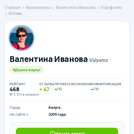
Главная
Фрилансеры
Валентина Иванова
Портфолио
Оптим
Валентина Иванова
›
Valyamz
Держу марку!
РЕЙТИНГ
ОТЗЫВЫ
ПРОФЕССИОНАЛИЗМ
КОММУНИКАЦИЯ
468
47
-
-
/10
/10
№ 2 373 в каталоге
Город
Калуга
На сайте с
2009 года
Начать диалог