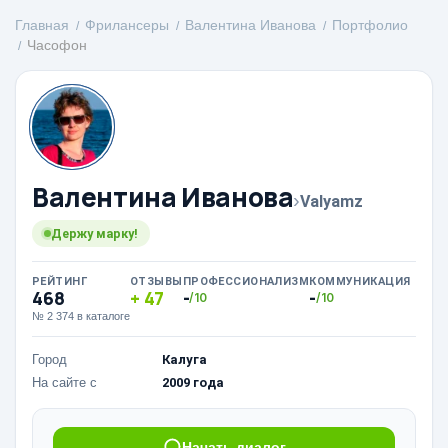
Главная
Фрилансеры
Валентина Иванова
Портфолио
Часофон
Валентина Иванова
›
Valyamz
Держу марку!
РЕЙТИНГ
ОТЗЫВЫ
ПРОФЕССИОНАЛИЗМ
КОММУНИКАЦИЯ
468
47
-
-
/10
/10
№ 2 374 в каталоге
Город
Калуга
На сайте с
2009 года
Начать диалог