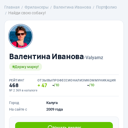
Главная
Фрилансеры
Валентина Иванова
Портфолио
Найди свою собаку!
Валентина Иванова
›
Valyamz
Держу марку!
РЕЙТИНГ
ОТЗЫВЫ
ПРОФЕССИОНАЛИЗМ
КОММУНИКАЦИЯ
468
47
-
-
/10
/10
№ 2 369 в каталоге
Город
Калуга
На сайте с
2009 года
Начать диалог