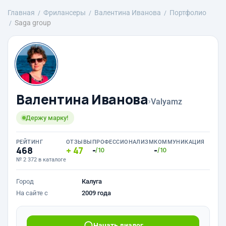
Главная
Фрилансеры
Валентина Иванова
Портфолио
Saga group
Валентина Иванова
›
Valyamz
Держу марку!
РЕЙТИНГ
ОТЗЫВЫ
ПРОФЕССИОНАЛИЗМ
КОММУНИКАЦИЯ
468
47
-
-
/10
/10
№ 2 372 в каталоге
Город
Калуга
На сайте с
2009 года
Начать диалог