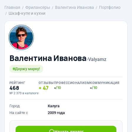
Главная
Фрилансеры
Валентина Иванова
Портфолио
Шкаф-купе и кухни
Валентина Иванова
›
Valyamz
Держу марку!
РЕЙТИНГ
ОТЗЫВЫ
ПРОФЕССИОНАЛИЗМ
КОММУНИКАЦИЯ
468
47
-
-
/10
/10
№ 2 373 в каталоге
Город
Калуга
На сайте с
2009 года
Начать диалог