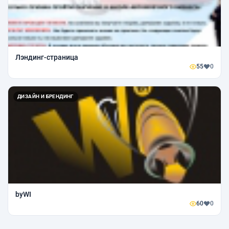
Лэндинг-страница
55
0
ДИЗАЙН И БРЕНДИНГ
byWI
60
0