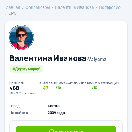
Главная
Фрилансеры
Валентина Иванова
Портфолио
СРО
Валентина Иванова
›
Valyamz
Держу марку!
РЕЙТИНГ
ОТЗЫВЫ
ПРОФЕССИОНАЛИЗМ
КОММУНИКАЦИЯ
468
47
-
-
/10
/10
№ 2 371 в каталоге
Город
Калуга
На сайте с
2009 года
Начать диалог