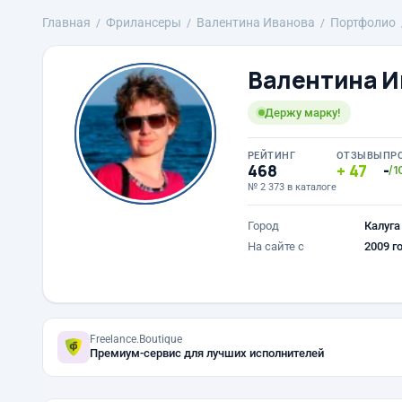
Главная
Фрилансеры
Валентина Иванова
Портфолио
Валентина И
Держу марку!
РЕЙТИНГ
ОТЗЫВЫ
ПР
468
47
-
/1
№ 2 373 в каталоге
Город
Калуга
На сайте с
2009 г
Freelance.Boutique
Премиум-сервис для лучших исполнителей