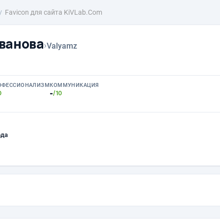
Favicon для сайта KiVLab.Com
ванова
›
Valyamz
ОФЕССИОНАЛИЗМ
КОММУНИКАЦИЯ
-
0
/10
ода