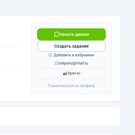
Начать диалог
Создать задание
Добавить в избранное
valyamz@mail.ru
bywi.ru
Пожаловаться на профиль