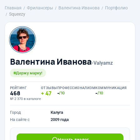
Главная
Фрилансеры
Валентина Иванова
Портфолио
Squeezy
Валентина Иванова
›
Valyamz
Держу марку!
РЕЙТИНГ
ОТЗЫВЫ
ПРОФЕССИОНАЛИЗМ
КОММУНИКАЦИЯ
468
47
-
-
/10
/10
№ 2 370 в каталоге
Город
Калуга
На сайте с
2009 года
Начать диалог