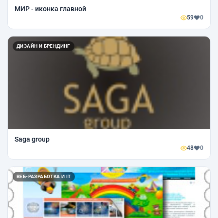
МИР - иконка главной
59
0
ДИЗАЙН И БРЕНДИНГ
Saga group
48
0
ВЕБ-РАЗРАБОТКА И IT