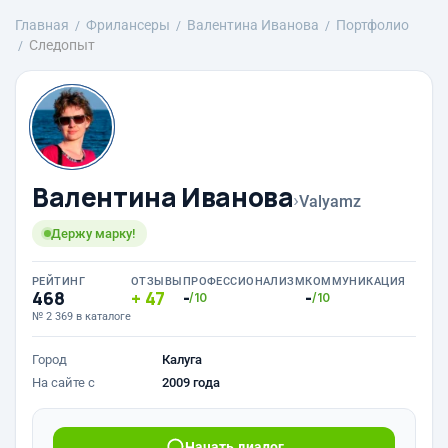
Главная
Фрилансеры
Валентина Иванова
Портфолио
Следопыт
Валентина Иванова
›
Valyamz
Держу марку!
РЕЙТИНГ
ОТЗЫВЫ
ПРОФЕССИОНАЛИЗМ
КОММУНИКАЦИЯ
468
47
-
-
/10
/10
№ 2 369 в каталоге
Город
Калуга
На сайте с
2009 года
Начать диалог