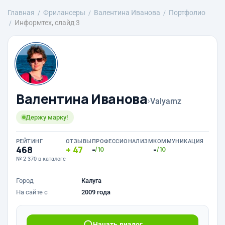
Главная
Фрилансеры
Валентина Иванова
Портфолио
Информтех, слайд 3
Валентина Иванова
›
Valyamz
Держу марку!
РЕЙТИНГ
ОТЗЫВЫ
ПРОФЕССИОНАЛИЗМ
КОММУНИКАЦИЯ
468
47
-
-
/10
/10
№ 2 370 в каталоге
Город
Калуга
На сайте с
2009 года
Начать диалог