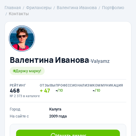
Главная
Фрилансеры
Валентина Иванова
Портфолио
Контакты
Валентина Иванова
›
Valyamz
Держу марку!
РЕЙТИНГ
ОТЗЫВЫ
ПРОФЕССИОНАЛИЗМ
КОММУНИКАЦИЯ
468
47
-
-
/10
/10
№ 2 373 в каталоге
Город
Калуга
На сайте с
2009 года
Начать диалог