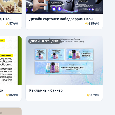
з, Озон
Дизайн карточек Вайлдберриз, Озон
57
0
135
0
ДИЗАЙН И БРЕНДИНГ
он
Рекламный баннер
85
0
57
0