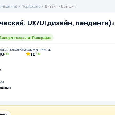
 лендинги)
Портфолио
Дизайн и Брендинг
ческий, UX/UI дизайн, лендинги)
›
Баннеры и соц.сети | Полиграфия
ОФЕССИОНАЛИЗМ
КОММУНИКАЦИЯ
10
10
/10
/10
а
ода
анятый
лект