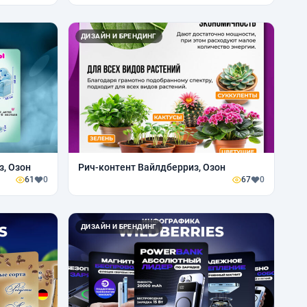
ДИЗАЙН И БРЕНДИНГ
з, Озон
Рич-контент Вайлдберриз, Озон
61
0
67
0
ДИЗАЙН И БРЕНДИНГ