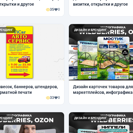
открытки и другое
визитки, открытки и другое
35
0
РЕНДИНГ
ДИЗАЙН И БРЕНДИНГ
весок, баннеров, штендеров,
Дизайн карточек товаров для
рматной печати
маркетплейсов, инфографика
33
0
Вайлдберриз, Озон
РЕНДИНГ
ДИЗАЙН И БРЕНДИНГ