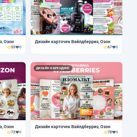
з, Озон
Дизайн карточек Вайлдберриз, Озон
55
0
67
0
ДИЗАЙН И БРЕНДИНГ
з, Озон
Дизайн карточек Вайлдберриз, Озон
72
0
78
0