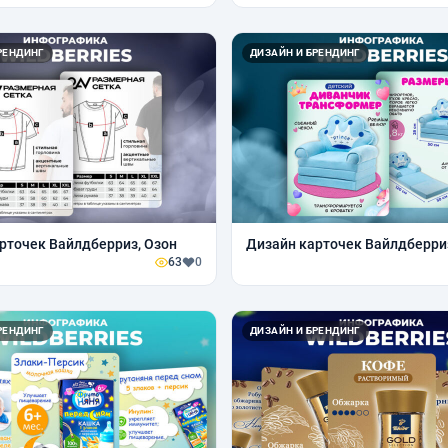
РЕНДИНГ
ДИЗАЙН И БРЕНДИНГ
рточек Вайлдберриз, Озон
Дизайн карточек Вайлдберри
63
0
РЕНДИНГ
ДИЗАЙН И БРЕНДИНГ