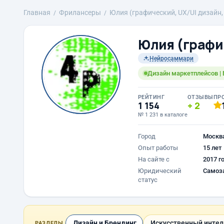
Главная
Фрилансеры
Юлия (графический, UX/UI дизайн,
Юлия (графи
Нейросаммари
Дизайн маркетплейсов | 
РЕЙТИНГ
ОТЗЫВЫ
ПР
1 154
2
№ 1 231 в каталоге
Город
Москв
Опыт работы
15 лет
На сайте с
2017 г
Юридический
Самоз
статус
Дизайн и Брендинг
Искусственный интел
РАЗДЕЛЫ