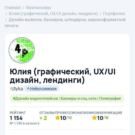
Главная
Фрилансеры
Юлия (графический, UX/UI дизайн, лендинги)
Портфолио
Дизайн вывесок, баннеров, штендеров, широкоформатной
печати
Юлия (графический, UX/UI
дизайн, лендинги)
›
Ulyka
Нейросаммари
Дизайн маркетплейсов | Баннеры и соц.сети | Полиграфия
РЕЙТИНГ
ОТЗЫВЫ
ПРОФЕССИОНАЛИЗМ
КОММУНИКАЦИЯ
1 154
2
10
10
/10
/10
№ 1 240 в каталоге