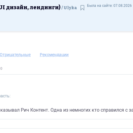
Юлия (графический, UX/UI дизайн, лендинги) Ulyka - Отзывы
Была на сайте:
07.08.2026 
UI дизайн, лендинги)
Ulyka
Сохранить контакт
Отрицательные
Рекомендации
асть:
казывал Рич Контент. Одна из немногих кто справился с з