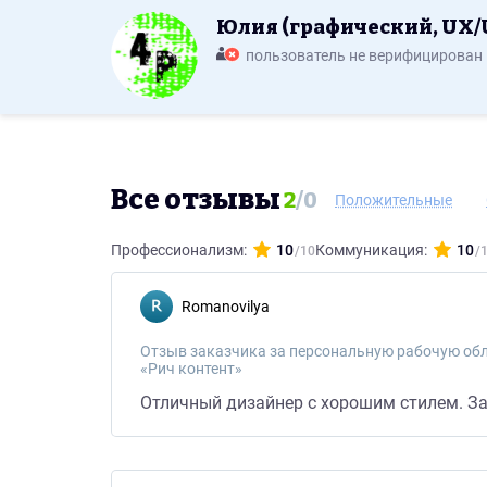
Юлия (графический, UX/
пользователь не верифицирован
Все отзывы
2
/
0
Положительные
Профессионализм:
10
Коммуникация:
10
romanovilya
Отзыв заказчика за персональную рабочую обл
«Рич контент»
Отличный дизайнер с хорошим стилем. За