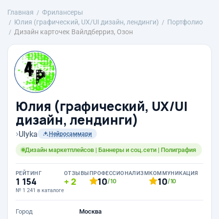
Главная
Фрилансеры
Юлия (графический, UX/UI дизайн, лендинги)
Портфолио
Дизайн карточек Вайлдберриз, Озон
Юлия (графический, UX/UI
дизайн, лендинги)
›
Ulyka
Нейросаммари
Дизайн маркетплейсов | Баннеры и соц.сети | Полиграфия
РЕЙТИНГ
ОТЗЫВЫ
ПРОФЕССИОНАЛИЗМ
КОММУНИКАЦИЯ
1 154
2
10
10
/10
/10
№ 1 241 в каталоге
Город
Москва