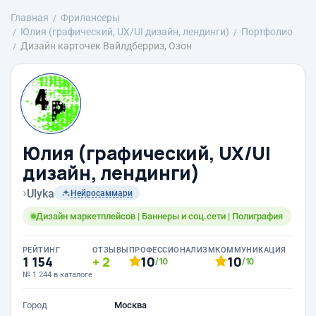
Главная
Фрилансеры
Юлия (графический, UX/UI дизайн, лендинги)
Портфолио
Дизайн карточек Вайлдберриз, Озон
Юлия (графический, UX/UI
дизайн, лендинги)
›
Ulyka
Нейросаммари
Дизайн маркетплейсов | Баннеры и соц.сети | Полиграфия
РЕЙТИНГ
ОТЗЫВЫ
ПРОФЕССИОНАЛИЗМ
КОММУНИКАЦИЯ
1 154
2
10
10
/10
/10
№ 1 244 в каталоге
Город
Москва