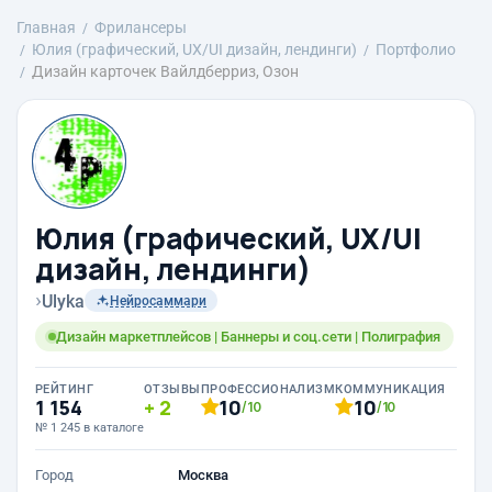
Главная
Фрилансеры
Юлия (графический, UX/UI дизайн, лендинги)
Портфолио
Дизайн карточек Вайлдберриз, Озон
Юлия (графический, UX/UI
дизайн, лендинги)
›
Ulyka
Нейросаммари
Дизайн маркетплейсов | Баннеры и соц.сети | Полиграфия
РЕЙТИНГ
ОТЗЫВЫ
ПРОФЕССИОНАЛИЗМ
КОММУНИКАЦИЯ
1 154
2
10
10
/10
/10
№ 1 245 в каталоге
Город
Москва