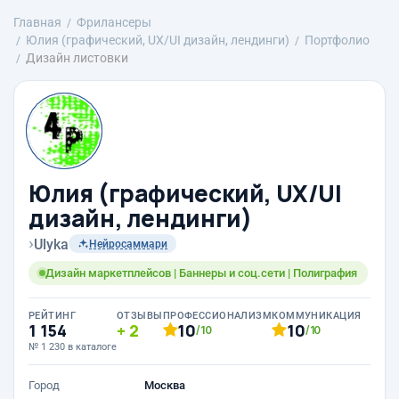
Главная
Фрилансеры
Юлия (графический, UX/UI дизайн, лендинги)
Портфолио
Дизайн листовки
Юлия (графический, UX/UI
дизайн, лендинги)
›
Ulyka
Нейросаммари
Дизайн маркетплейсов | Баннеры и соц.сети | Полиграфия
РЕЙТИНГ
ОТЗЫВЫ
ПРОФЕССИОНАЛИЗМ
КОММУНИКАЦИЯ
1 154
2
10
10
/10
/10
№ 1 230 в каталоге
Город
Москва